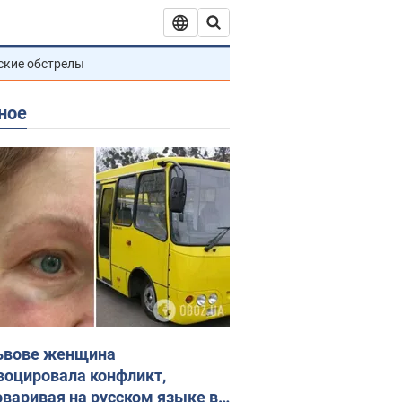
ские обстрелы
ное
ьвове женщина
воцировала конфликт,
оваривая на русском языке в