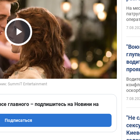
марш
На ме
адми
патрул
опера
Виде
7.08.20
Play Video
"Вою
глуп
води
проя
укра
Водите
попла
конфл
оскорб
Виде
7.08.20
рсе главного – подпишитесь на Новини на
"Не 
Подписаться
секс
Киев