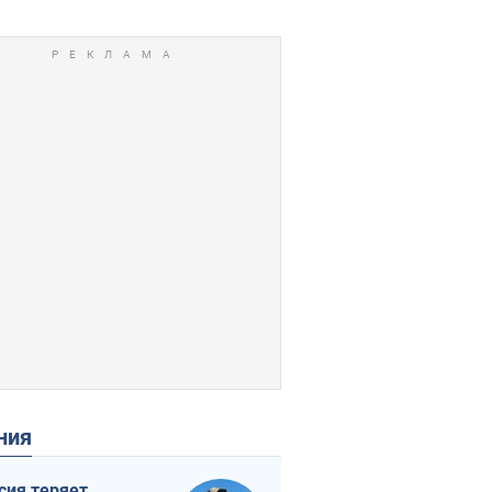
ения
сия теряет