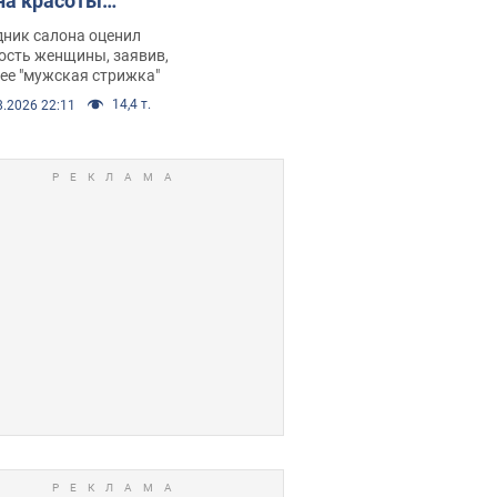
на красоты
рбил женщину
дник салона оценил
е химиотерапии,
ость женщины, заявив,
нее "мужская стрижка"
орелся скандал.
14,4 т.
8.2026 22:11