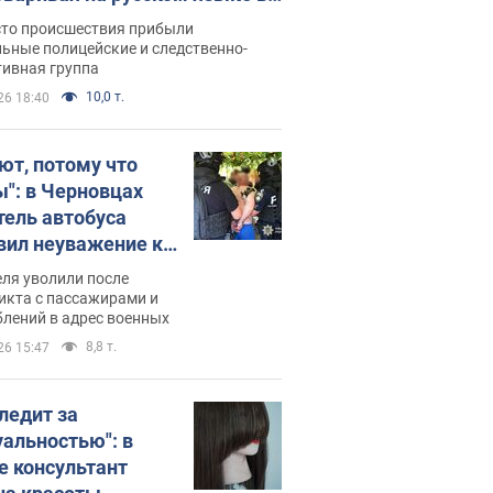
рутке: полиция составила
сто происшествия прибыли
нистративный протокол.
ьные полицейские и следственно-
тивная группа
о
10,0 т.
26 18:40
ют, потому что
ы": в Черновцах
тель автобуса
вил неуважение к
инским военным и
ля уволили после
тился за это.
икта с пассажирами и
лений в адрес военных
о
8,8 т.
26 15:47
следит за
уальностью": в
е консультант