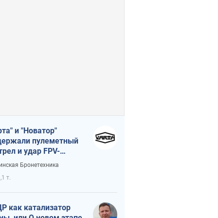
рта" и "Новатор"
ержали пулеметный
трел и удар FPV-
на, сохранив жизнь
инская Бронетехника
церу ВСУ
,1 т.
Р как катализатор
ны, или О новом этапе