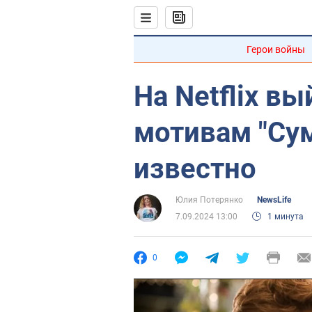
Герои войны
На Netflix в
мотивам "Сум
известно
Юлия Потерянко
NewsLife
7.09.2024 13:00
1 минута
0