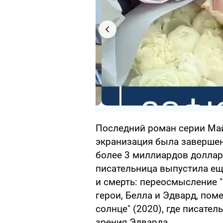
Последний роман серии Майе
экранизация была завершен
более 3 миллиардов доллар
писательница выпустила ещ
и смерть: переосмысление "
герои, Белла и Эдвард, пом
солнце" (2020), где писател
зрения Эдварда.