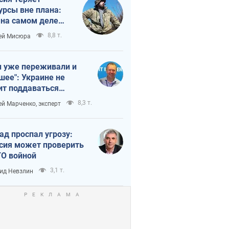
урсы вне плана:
 на самом деле
тует темп войны
8,8 т.
ей Мисюра
 уже переживали и
шее": Украине не
ит поддаваться
аянию из-за
8,3 т.
ей Марченко, эксперт
етного террора
ад проспал угрозу:
сия может проверить
О войной
3,1 т.
ид Невзлин