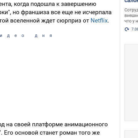
сало
ента, когда подошла к завершению
оско
Сотру
ки", но франшиза все еще не исчерпала
посл
внешн
этой вселенной ждет сюрприз от
Netflix
.
что у 
разг
Фото
7.0
идео дня
д на своей платформе анимационного
. Его основой станет роман того же