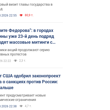
рвый визит главы государства в
ад
80,9 т.
8.2026 22:55
ните Федорова": в городах
ины уже 23-й день подряд
одят массовые митинги с
атами. Фото и видео
ники акций продолжают серию
евных протестов
2,3 т.
26 22:22
т США одобрил законопроект
а о санкциях против России:
дальше
ент предусматривает новые
мические ограничения
4,7 т.
8.2026 22:38