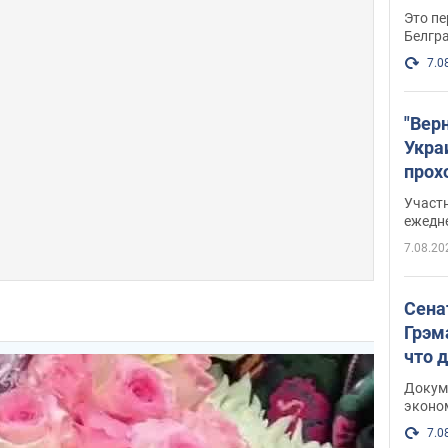
Это пе
Белгр
7.0
"Вер
Укра
прох
плак
Участ
ежедн
7.08.20
Сена
Грэм
что 
Докум
эконо
7.0