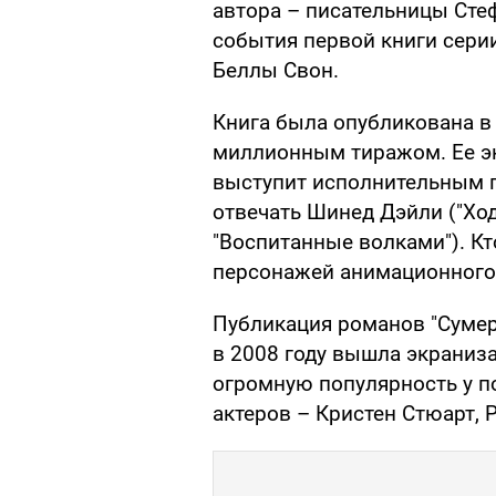
автора – писательницы Сте
события первой книги серии
Беллы Свон.
Книга была опубликована в
миллионным тиражом. Ее эк
выступит исполнительным п
отвечать Шинед Дэйли ("Хо
"Воспитанные волками"). Кт
персонажей анимационного 
Публикация романов "Сумере
в 2008 году вышла экраниз
огромную популярность у п
актеров – Кристен Стюарт, 