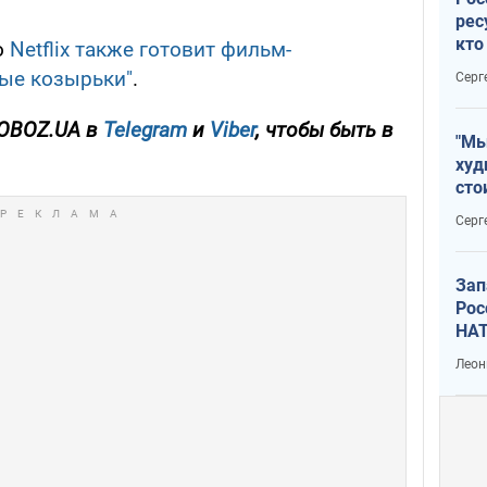
рес
кто
о
Netflix также готовит фильм-
дик
ые козырьки"
.
Серг
OBOZ.UA в
Telegram
и
Viber
, чтобы быть в
"Мы
худ
сто
отч
Серг
рак
Зап
Рос
НАТ
Леон