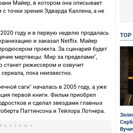
фани Майер, в котором она описывает
 с точки зрения Эдварда Каллена, а не
 2020 году и в первую неделю продалась
TO
ранизацию и заказал Netflix. Майер
родюсером проекта. За сценарий будет
дячие мертвецы: Мир за пределами",
о станет режиссером и озвучит
сериала, пока неизвестно.
чной саги" началась в 2005 году, а уже
ация первой книги. Фильм приобрел
одростков и сделал звездами главных
Роберта Паттинсона и Тейлора Лотнера.
Зеле
Серб
Вучи