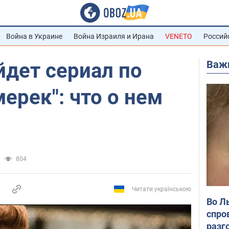
Война в Украине
Война Израиля и Ирана
VENETO
Россий
Важ
ыйдет сериал по
ерек": что о нем
804
Читати українською
Во Л
спро
разг