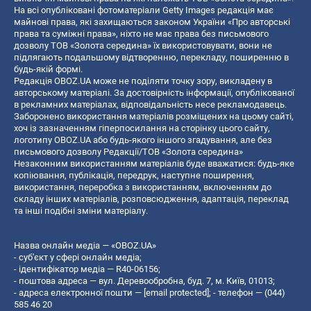
На всі опубліковані фотоматеріали Getty Images редакція має
майнові права, які захищаються законом України «Про авторські
права та суміжні права», ніхто не має права без письмового
дозволу ТОВ «Золота середина» їх використовувати, вони не
підлягають подальшому відтворенню, перекладу, поширенню в
будь-якій формі.
Редакція OBOZ.UA може не поділяти точку зору, викладену в
авторському матеріалі. За достовірність інформації, опублікованої
в рекламних матеріалах, відповідальність несе рекламодавець.
Заборонено використання матеріалів розміщених на цьому сайті,
хоч із зазначенням гіперпосилання на сторінку цього сайту,
логотипу OBOZ.UA або будь-якого іншого згадування, але без
письмового дозволу Редакції/ТОВ «Золота середина»
Незаконним використанням матеріалів буде вважатися: будь-яке
копiювання, публiкацiя, передрук, наступне поширення,
використання, переробка з використанням, включенням до
складу інших матеріалів, розповсюдження, адаптація, переклад
та інші подібні зміни матеріалу.
Назва онлайн медіа — «OBOZ.UA»
- суб'єкт у сфері онлайн медіа;
- ідентифікатор медіа — R40-06156;
- поштова адреса — вул. Деревообробна, буд. 7, м. Київ, 01013;
- адреса електронної пошти —
[email protected]
; - телефон — (044)
585 46 20