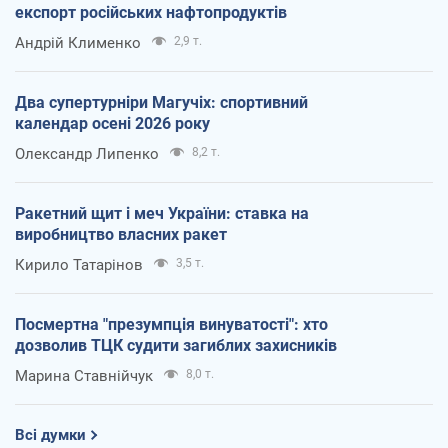
експорт російських нафтопродуктів
Андрій Клименко
2,9 т.
Два супертурніри Магучіх: спортивний
календар осені 2026 року
Олександр Липенко
8,2 т.
Ракетний щит і меч України: ставка на
виробництво власних ракет
Кирило Татарінов
3,5 т.
Посмертна "презумпція винуватості": хто
дозволив ТЦК судити загиблих захисників
Марина Ставнійчук
8,0 т.
Всі думки