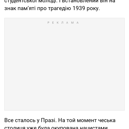
студентської молоді. І встановлений він на
знак пам’яті про трагедію 1939 року.
Все сталось у Празі. На той момент чеська
столиця уже була окупована нацистами.