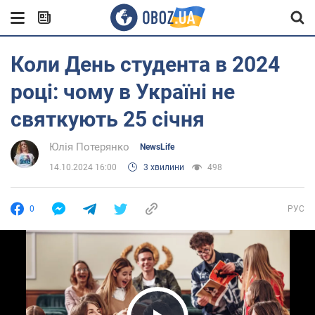
Коли День студента в 2024
році: чому в Україні не
святкують 25 січня
Юлія Потерянко
NewsLife
14.10.2024 16:00
3 хвилини
498
0
РУС