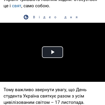
це і
свят
, само собою.
Відео дня
Play Video
Тому важливо звернути увагу, що День
студента Україна святкує разом з усім
цивілізованим світом – 17 листопада.