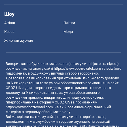
Шоу
Афіша
Плітки
Краса
Мода
Жіночий журнал
Використання будь-яких матеріалів ( в тому числі фото- та відео-),
розміщених на цьому сайті
https://www.obozrevatel.com
та всіх його
піддоменах, в будь-якому вигляді суворо заборонено.
Дозволяється використання при отриманні письмового дозволу
на їх використання та за умови обов'язкового посилання на сайт
OBOZ.UA, а для інтернет-видань - при отриманні письмового
дозволу на їх використання та за умови обов'язкового
розміщення прямого, відкритого для пошукових систем,
гіперпосилання на сторінку OBOZ.UA за посиланням
https://www.obozrevatel.com
, на якій розміщено оригінальний
матеріал в першому абзаці матеріалу.
Всі матеріали на цьому сайті, в тому числі інтерв’ю, статті,
дослідження – є службовими творами журналістів редакції,
виключні майнові права на які належать ТОВ «Золота середина».