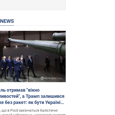
P NEWS
ль отримав "вікно
ивостей", а Трамп залишився
 без ракет: як бути Україні?
рв’ю з Мельником
 що в Росії закінчаться балістичні
, вкрай небезпечна, наголосив експерт