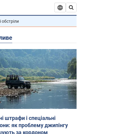
і обстріли
ливе
ні штрафи і спеціальні
гони: як проблему джипінгу
шують за кордоном