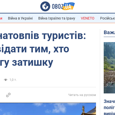
ни
Війна в Україні
Війна Ізраїлю та Ірану
VENETO
Російськ
Важ
натовпів туристів:
відати тим, хто
гу затишку
1,0 т.
Читать на русском
Знач
полі
вирі