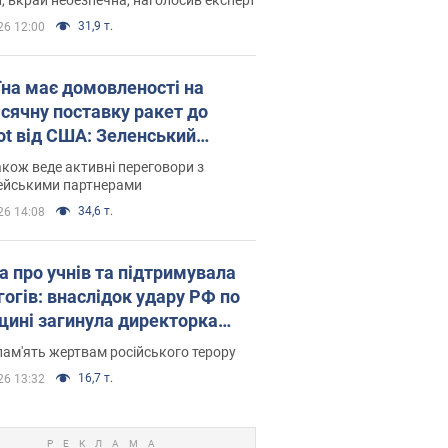
31,9 т.
26 12:00
їна має домовленості на
сячну поставку ракет до
iot від США: Зеленський
рив подробиці
акож веде активні переговори з
ейськими партнерами
34,6 т.
26 14:08
а про учнів та підтримувала
гогів: внаслідок удару РФ по
щині загинула директорка
ького ліцею, її чоловік та онук
пам'ять жертвам російського терору
16,7 т.
26 13:32