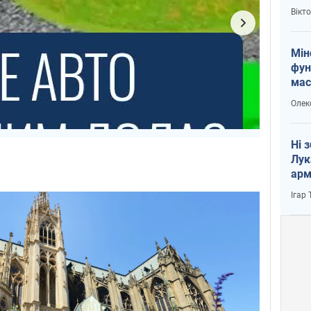
і Пу
Вікт
Мін
фун
мас
Олек
Ні 
Лук
арм
Ігар