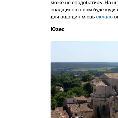
може не сподобатись. На ща
спадщиною і вам буде куди 
для відвідин місць
склало
ви
Юзес