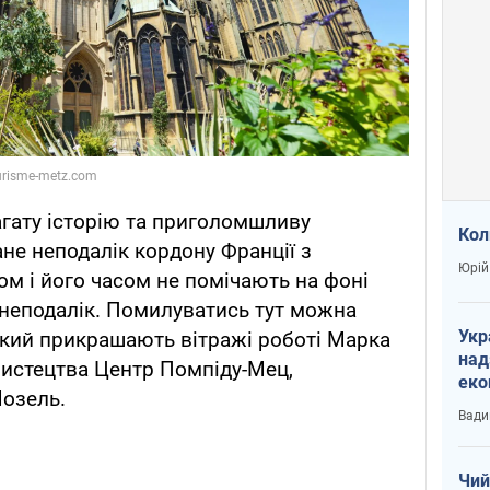
агату історію та приголомшливу
Кол
ане неподалік кордону Франції з
Юрій
м і його часом не помічають на фоні
 неподалік. Помилуватись тут можна
Укр
який прикрашають вітражі роботі Марка
над
мистецтва Центр Помпіду-Мец,
еко
Мозель.
сві
Вади
Чий