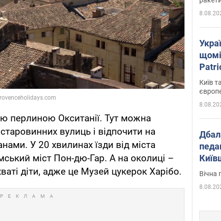
8.08.20
Укра
щомі
Patr
розк
Київ т
європ
8.08.20
ю перлиною Окситанії. Тут можна
старовинних вулиць і відпочити на
Дбал
нами. У 20 хвилинах їзди від міста
педа
ський міст Пон-дю-Гар. А на околиці –
Київ
київс
хваті діти, адже це Музей цукерок Харібо.
Вічна 
8.08.20