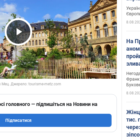
Україн
Європ
8.08.20
Play Video
На П
аном
прой
злив
пере
Негода
річки
Франк
Буков
8.08.20
сі головного — підпишіться на Новини на
Жінц
тис. 
Підписатися
чере
зіпс