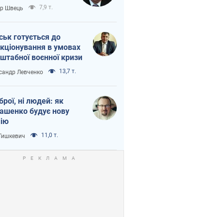
тіна?
7,9 т.
ор Швець
ськ готується до
кціонування в умовах
штабної воєнної кризи
13,7 т.
сандр Левченко
зброї, ні людей: як
ашенко будує нову
ію
11,0 т.
 Тишкевич