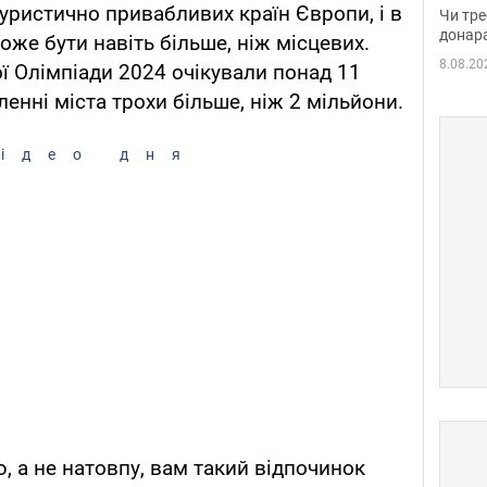
судд
уристично привабливих країн Європи, і в
Чи тре
неоч
донар
оже бути навіть більше, ніж місцевих.
8.08.20
ої Олімпіади 2024 очікували понад 11
ленні міста трохи більше, ніж 2 мільйони.
ідео дня
, а не натовпу, вам такий відпочинок