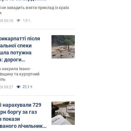
і не завадить взяти приклад із країн
и
1,9 т.
26 05:10
рикарпатті після
альної спеки
шла потужна
а: дороги
творились на
 накрила Івано-
. Відео
івщину та курортний
ель
21,1 т.
26 09:27
і нарахували 729
грн боргу за газ
з покази
ованого лічильника: