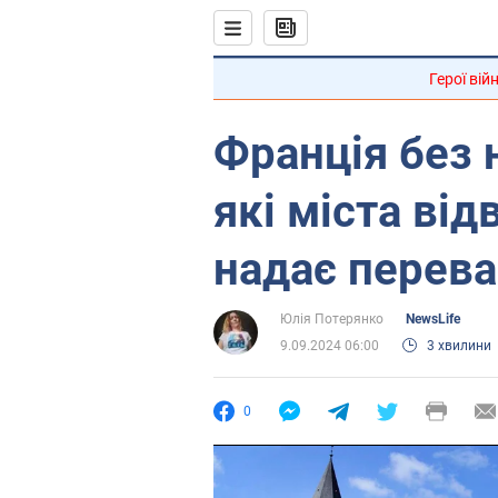
Герої вій
Франція без 
які міста від
надає перева
Юлія Потерянко
NewsLife
9.09.2024 06:00
3 хвилини
0