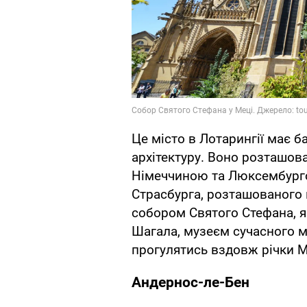
Це місто в Лотарингії має б
архітектуру. Воно розташов
Німеччиною та Люксембурго
Страсбурга, розташованого
собором Святого Стефана, 
Шагала, музеєм сучасного 
прогулятись вздовж річки 
Андернос-ле-Бен