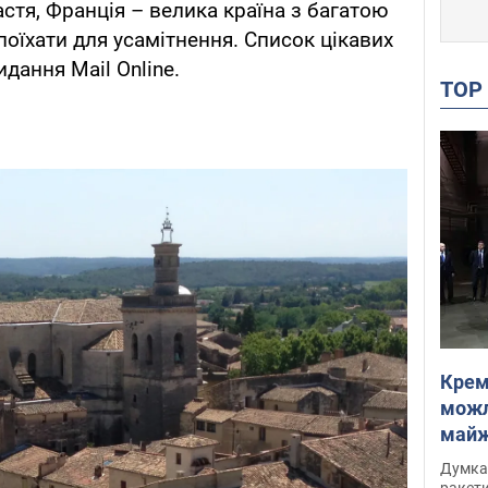
стя, Франція – велика країна з багатою
поїхати для усамітнення. Список цікавих
дання Mail Online.
TO
Крем
можл
майже
Інте
Думка,
ракети