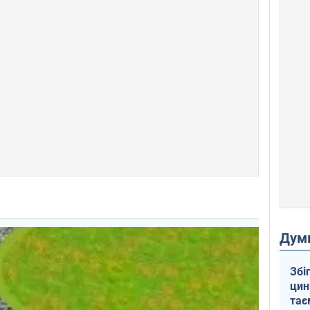
Дум
Збі
цин
тає