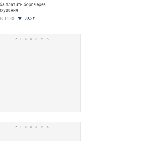
я ухвалив
ба платити борг через
ікуване рішення
ахування
30,5 т.
26 14:43