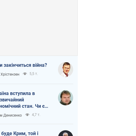
и закінчиться війна?
5,5 т.
 Хрістензен
аїна вступила в
звичайний
номічний стан. Чи є
тло вкінці тунелю?
4,7 т.
м Денисенко
 буде Крим, той і