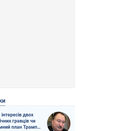
ки
г інтересів двох
ічних гравців чи
мний план Трампа