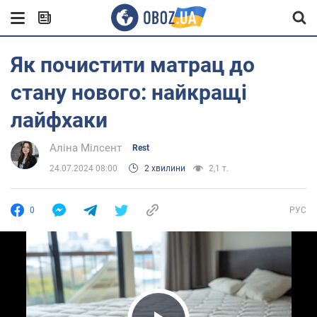
Як почистити матрац до
стану нового: найкращі
лайфхаки
Аліна Мілсент
Rest
24.07.2024 08:00
2 хвилини
2,1 т.
0
РУС