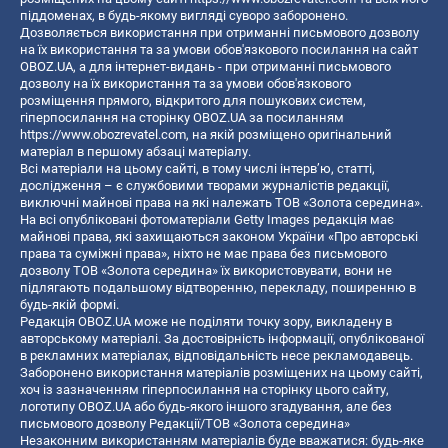
піддоменах, в будь-якому вигляді суворо заборонено.
Дозволяється використання при отриманні письмового дозволу
на їх використання та за умови обов'язкового посилання на сайт
OBOZ.UA, а для інтернет-видань - при отриманні письмового
дозволу на їх використання та за умови обов'язкового
розміщення прямого, відкритого для пошукових систем,
гіперпосилання на сторінку OBOZ.UA за посиланням
https://www.obozrevatel.com
, на якій розміщено оригінальний
матеріал в першому абзаці матеріалу.
Всі матеріали на цьому сайті, в тому числі інтерв’ю, статті,
дослідження – є службовими творами журналістів редакції,
виключні майнові права на які належать ТОВ «Золота середина».
На всі опубліковані фотоматеріали Getty Images редакція має
майнові права, які захищаються законом України «Про авторські
права та суміжні права», ніхто не має права без письмового
дозволу ТОВ «Золота середина» їх використовувати, вони не
підлягають подальшому відтворенню, перекладу, поширенню в
будь-якій формі.
Редакція OBOZ.UA може не поділяти точку зору, викладену в
авторському матеріалі. За достовірність інформації, опублікованої
в рекламних матеріалах, відповідальність несе рекламодавець.
Заборонено використання матеріалів розміщених на цьому сайті,
хоч із зазначенням гіперпосилання на сторінку цього сайту,
логотипу OBOZ.UA або будь-якого іншого згадування, але без
письмового дозволу Редакції/ТОВ «Золота середина»
Незаконним використанням матеріалів буде вважатися: будь-яке