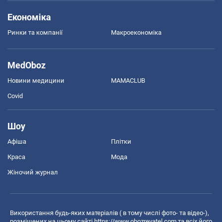
Економіка
Ринки та компанії
Макроекономіка
MedOboz
Новини медицини
MAMACLUB
Covid
Шоу
Афіша
Плітки
Краса
Мода
Жіночий журнал
Використання будь-яких матеріалів ( в тому числі фото- та відео-),
розміщених на цьому сайті
https://www.obozrevatel.com
та всіх його