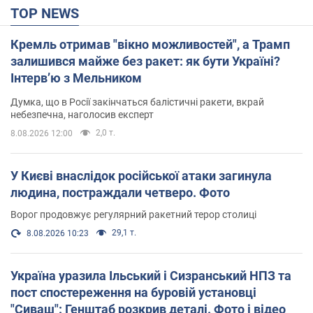
TOP NEWS
Кремль отримав "вікно можливостей", а Трамп
залишився майже без ракет: як бути Україні?
Інтерв’ю з Мельником
Думка, що в Росії закінчаться балістичні ракети, вкрай
небезпечна, наголосив експерт
2,0 т.
8.08.2026 12:00
У Києві внаслідок російської атаки загинула
людина, постраждали четверо. Фото
Ворог продовжує регулярний ракетний терор столиці
29,1 т.
8.08.2026 10:23
Україна уразила Ільський і Сизранський НПЗ та
пост спостереження на буровій установці
"Сиваш": Генштаб розкрив деталі. Фото і відео