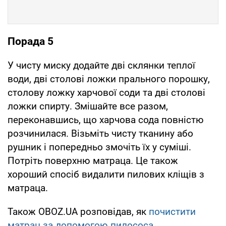
Порада 5
У чисту миску додайте дві склянки теплої
води, дві столові ложки прального порошку,
столову ложку харчової соди та дві столові
ложки спирту. Змішайте все разом,
переконавшись, що харчова сода повністю
розчинилася. Візьміть чисту тканину або
рушник і попередньо змочіть їх у суміші.
Потріть поверхню матраца. Це також
хороший спосіб видалити пилових кліщів з
матраца.
Також OBOZ.UA розповідав, як
почистити
матрац за допомогою пилососа