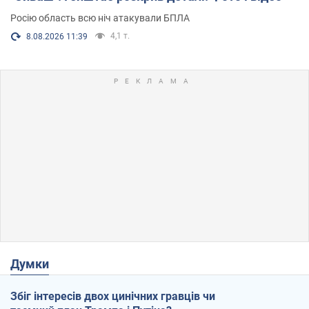
Росію область всю ніч атакували БПЛА
4,1 т.
8.08.2026 11:39
Думки
Збіг інтересів двох цинічних гравців чи