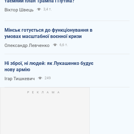
таємний план Трампа і Путіна?
Віктор Швець
3,4 т.
Мінськ готується до функціонування в
умовах масштабної воєнної кризи
Олександр Левченко
6,6 т.
Ні зброї, ні людей: як Лукашенко будує
нову армію
Ігар Тишкевич
249